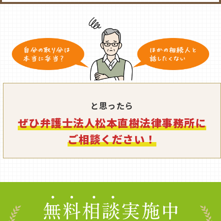
弁護士の対応
弁護士は、ご依頼者から提供された資料に基づ
き遺産総額を算出し、相続税申告のために税理
士を手配しました。また、弟の提案額がご依頼
者の法定相続分を大きく下回ることから、遺産
分割調停を申し立てました。
調停では、判断能力のない兄のために特別代理
人を選任し、使途不明な預金の払戻しについて
と思ったら
弟に説明を求めました。さらに、不動産の評価
ぜひ弁護士法人松本直樹法律事務所に
についても鑑定意見書を提出するなど、綿密な
ご相談ください！
証拠収集と交渉を行いました。
結果
約2年間の調停を経て、ご依頼者は最終的に
2900万円の遺産を獲得しました。これは、当初
の提案額の1900万円増額であり、納得のいく結