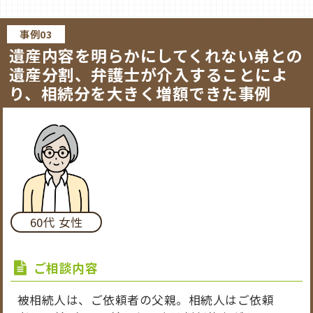
まず、法定相続人と法定相続分を調査し、遺産
事例03
の権利関係を整理しました。その後、不動産売
遺産内容を明らかにしてくれない弟との
却の進め方、想定される諸経費、各相続人が取
遺産分割、弁護士が介入することによ
得する見込み額と計算方法を明確にした遺産分
り、相続分を大きく増額できた事例
割協議書を作成しました。手続きが進むたびに
中間報告を行い、確実に進めました。
結果
自宅不動産を無事に売却し、売却益を算定しま
した。最終的に、相続人間で平等になるよう、
60代 女性
売却益を分配し、すべてのお手続きを完了する
ことができました。
ご相談内容
被相続人は、ご依頼者の父親。相続人はご依頼