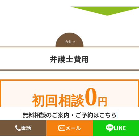
弁護士費用
0
初回相談
円
無料相談のご案内・ご予約はこちら
※初回60分原則無料で、ご相談に応じます。
電話
メール
LINE
※相談２回目以降は、30分5,500円（税込）の相
談料金をいただきます。