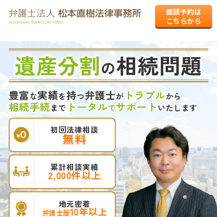
面談予約は
こちらから
遺産分割
相続問題
の
豊富
実績
持
弁護士
トラブル
な
を
つ
が
から
相続手続
トータル
サポート
まで
で
いたします
初回法律相談
無料
累計相談実績
2,000件以上
地元密着
10年以上
弁護士歴