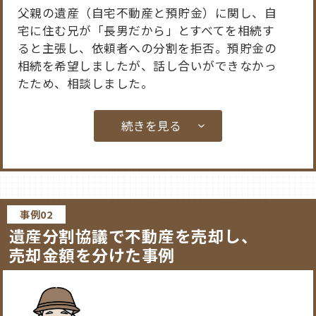
父親の遺産（自宅不動産と預貯金）に関し、自
宅に住む兄が「長男だから」とすべてを相続す
ると主張し、依頼者への分割を拒否。預貯金の
相続を希望しましたが、話し合いができなかっ
たため、相談しました。
続きを見る
弁護士の対応
兄に対し、兄が自宅、依頼者が預貯金を多く相
事例02
続するという提案を行いました。その際、提案
遺産分割協議で不動産を売却し、
を拒否すれば遺産分割調停となり、「長男優
売却金額を分けた事例
先」の主張が通らないという法的な見通しを具
体的に説明し、交渉を進めました。