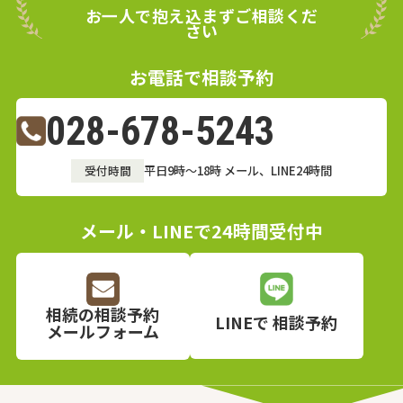
お一人で抱え込まずご相談くだ
果となりました。
さい
本件は、判断能力のない相続人がいたため、手
続が複雑な事件でした。しかし、ご依頼者が弁
お電話で相談予約
護士に相談したことで、時間をかけても満足の
いく解決に至ることができました。相続問題で
028-678-5243
お困りの際は、まずはお気軽にご相談くださ
い。
受付時間
平日9時～18時
メール、LINE24時間
メール・LINEで24時間受付中
相続の相談予約
LINEで
相談予約
メールフォーム