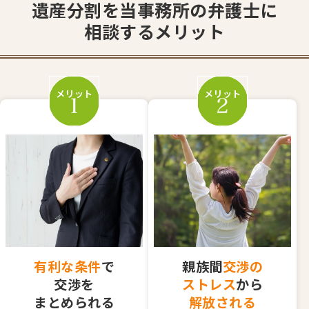
遺産分割を当事務所の弁護士に
相談するメリット
メリット
メリット
有利な条件
で
親族間
交渉の
交渉を
ストレス
から
まとめられる
解放される