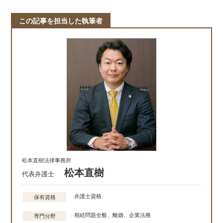
この記事を担当した執筆者
松本直樹法律事務所
松本直樹
代表弁護士
弁護士資格
保有資格
相続問題全般、離婚、企業法務
専門分野