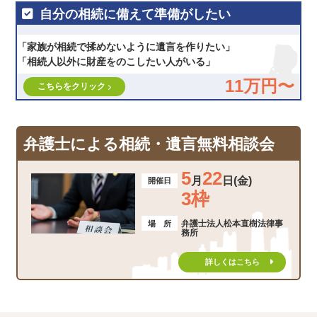
自分の相続に備えて準備がしたい
「家族が相続で揉めないように遺言を作りたい」
「相続人以外に財産をのこしたい人がいる」
11万円〜
こちらをクリック
弁護士による相続・遺言無料相談会
5
22
月
日(金)
開催日
3枠
弁護士法人松本直樹法律事
場 所
務所
詳しくはこちら