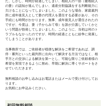
た。しかし、時間が経過してしまい、相続人の一部（被相続人
の妻）の認知が進んでしまい、遺産分割協議をする判断能力に
欠けることになってしまいました。このような場合、家庭裁判
所に成年後見人として妻の代理人を選任する必要があり、その
手続にも時間がかかります。無事、成年後見人が選任されたの
ですが、今度は、妻（子からみて母）を誰が介護していくかと
いう問題が勃発してしまいました。このように、当初は何のト
ラブルもなかったのですが、時間の経過とともに紛争に発展し
てしまうことがあります。
当事務所では、ご依頼者が穏便な解決をご希望であれば、調
停・審判といった裁判所に出向いて解決する方法ではなく、相
手方との交渉による解決を第一とし、可能な限りご依頼者様の
希望を実現できるように努め、早期に解決に導くサポートをさ
せていただきます。
無料相談のお申し込みはお電話またはメールで受け付けしてお
ります。
お気軽にお申込みください。
初回無料相談