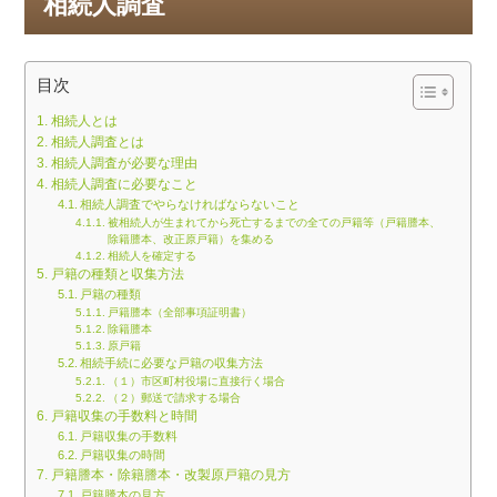
相続人調査
目次
相続人とは
相続人調査とは
相続人調査が必要な理由
相続人調査に必要なこと
相続人調査でやらなければならないこと
被相続人が生まれてから死亡するまでの全ての戸籍等（戸籍謄本、
除籍謄本、改正原戸籍）を集める
相続人を確定する
戸籍の種類と収集方法
戸籍の種類
戸籍謄本（全部事項証明書）
除籍謄本
原戸籍
相続手続に必要な戸籍の収集方法
（１）市区町村役場に直接行く場合
（２）郵送で請求する場合
戸籍収集の手数料と時間
戸籍収集の手数料
戸籍収集の時間
戸籍謄本・除籍謄本・改製原戸籍の見方
戸籍謄本の見方