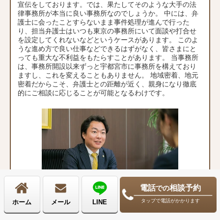
宣伝をしております。では、果たしてそのような大手の法
律事務所が本当に良い事務所なのでしょうか。 中には、弁
護士に会ったことすらないまま事件処理が進んで行った
り、担当弁護士はいつも東京の事務所にいて面談や打合せ
を設定してくれないなどというケースがあります。 このよ
うな進め方で良い仕事などできるはずがなく、皆さまにと
っても重大な不利益をもたらすことがあります。 当事務所
は、事務所開設以来ずっと宇都宮市に事務所を構えており
ますし、これを変えることもありません。 地域密着、地元
密着だからこそ、弁護士との距離が近く、親身になり徹底
的にご相談に応じることが可能となるわけです。
電話
相談予約
での
タップで電話がかかります
ホーム
メール
LINE