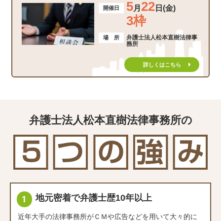
5
22
月
日(金)
開催日
3枠
弁護士法人松本直樹法律事
場 所
務所
詳しくはこちら
弁護士法人松本直樹法律事務所の
地元密着で弁護士歴10年以上
近年大手の法律事務所がＣＭや広告などを用いて大々的に