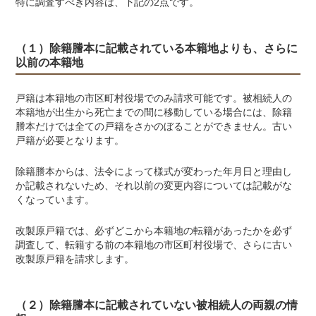
特に調査すべき内容は、下記の2点です。
（１）除籍謄本に記載されている本籍地よりも、さらに
以前の本籍地
戸籍は本籍地の市区町村役場でのみ請求可能です。被相続人の
本籍地が出生から死亡までの間に移動している場合には、除籍
謄本だけでは全ての戸籍をさかのぼることができません。古い
戸籍が必要となります。
除籍謄本からは、法令によって様式が変わった年月日と理由し
か記載されないため、それ以前の変更内容については記載がな
くなっています。
改製原戸籍では、必ずどこから本籍地の転籍があったかを必ず
調査して、転籍する前の本籍地の市区町村役場で、さらに古い
改製原戸籍を請求します。
（２）除籍謄本に記載されていない被相続人の両親の情