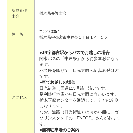
所属弁護
栃木県弁護士会
士会
〒320-0057
住 所
栃木県宇都宮市中戸祭１丁目１４−１５
●JR宇都宮駅からバスでお越しの場合
関東バスの「中戸祭」から徒歩30秒になり
ます。
バス停を降りて、日光方面へ徒歩30秒ほど
です。
●車でお越しの場合
日光街道（国道119号線）沿いです。
足利銀行本店から日光方面に向かいます。
アクセス
栃木医療センターを通過して、すぐの左側
になります。
なお、道路（日光街道）の向かい側に、ガ
ソリンスタンドの「ENEOS」さんがありま
す。
●無料駐車場のご案内