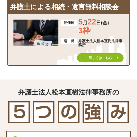
弁護士による相続・遺言無料相談会
5
22
月
日(金)
開催日
3枠
弁護士法人松本直樹法律事
場 所
務所
詳しくはこちら
弁護士法人松本直樹法律事務所の