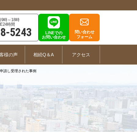
9時～18時
E24時間
78-5243
問い合わせ
LINEでの
フォーム
お問い合わせ
客様の声
相続Q＆A
アクセス
申請し受理された事例