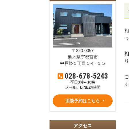
相
っ
〒320-0057
相
栃木県宇都宮市
り
中戸祭１丁目１４−１５
028-678-5243
ご
平日9時～18時
す
メール、LINE24時間
面談予約はこちら
アクセス