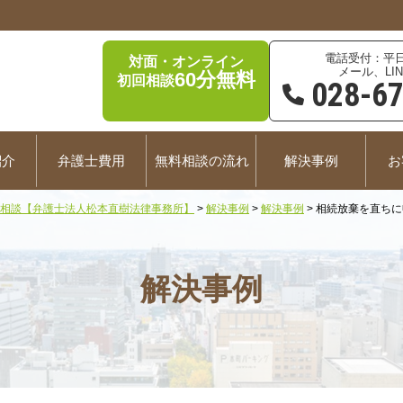
平日
対面・オンライン
メール、LIN
60分無料
初回相談
028-6
紹介
弁護士費用
無料相談の流れ
解決事例
お
相談【弁護士法人松本直樹法律事務所】
>
解決事例
>
解決事例
>
相続放棄を直ちに
解決事例