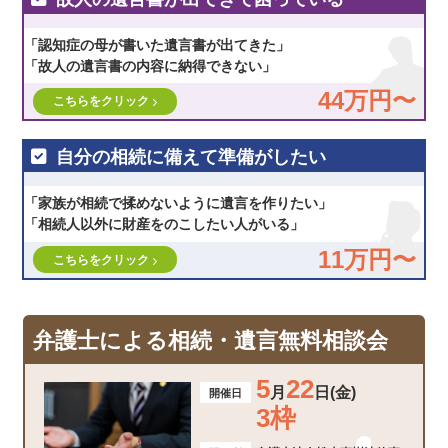
「認知症の母が書いた遺言書が出てきた」
「故人の遺言書の内容に納得できない」
44万円〜
こちらをクリック
自分の相続に備えて準備がしたい
「家族が相続で揉めないように遺言を作りたい」
「相続人以外に財産をのこしたい人がいる」
11万円〜
こちらをクリック
弁護士による相続・遺言無料相談会
5
22
月
日(金)
開催日
3枠