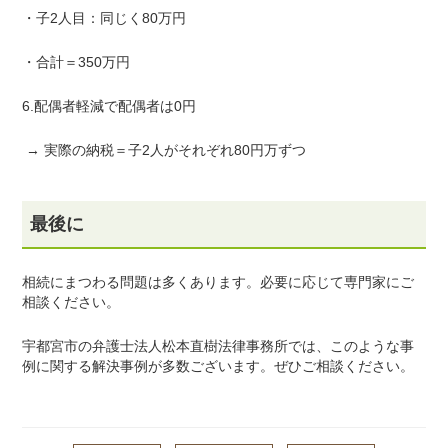
・子
2
人目：同じく
80
万円
・合計＝
350
万円
6.配偶者軽減で配偶者は
0
円
→ 実際の納税＝子
2
人がそれぞれ
80
円万ずつ
最後に
相続にまつわる問題は多くあります。必要に応じて専門家にご
相談ください。
宇都宮市の弁護士法人松本直樹法律事務所では、このような事
例に関する解決事例が多数ございます。ぜひご相談ください。