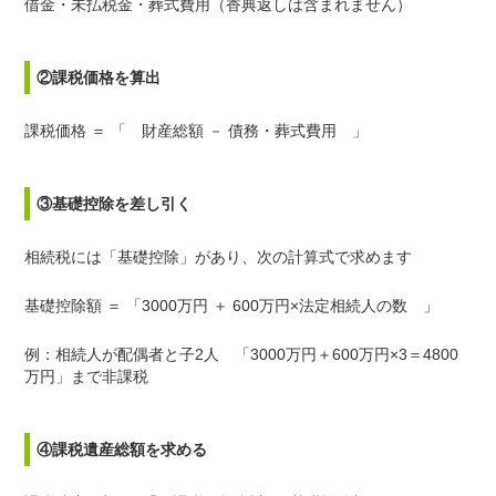
借金・未払税金・葬式費用（香典返しは含まれません）
②課税価格を算出
課税価格 ＝ 「 財産総額 － 債務・葬式費用 」
③基礎控除を差し引く
相続税には「基礎控除」があり、次の計算式で求めます
基礎控除額 ＝ 「
3000
万円 ＋
600
万円×法定相続人の数 」
例：相続人が配偶者と子
2
人 「
3000
万円＋
600
万円×3＝
4800
万円」まで非課税
④課税遺産総額を求める