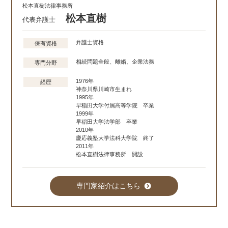
松本直樹法律事務所
松本直樹
代表弁護士
弁護士資格
保有資格
相続問題全般、離婚、企業法務
専門分野
1976年
経歴
神奈川県川崎市生まれ
1995年
早稲田大学付属高等学院 卒業
1999年
早稲田大学法学部 卒業
2010年
慶応義塾大学法科大学院 終了
2011年
松本直樹法律事務所 開設
専門家紹介はこちら