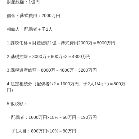
財産総額：
1
億円
借金・葬式費用：
2000
万円
相続人：配偶者＋子
2
人
1.課税価格＝財産総額
1
億－葬式費用
2000
万＝
8000
万円
2.基礎控除＝
3000
万＋
600
万×3＝
4800
万円
3.課税遺産総額＝
8000
万－
4800
万＝
3200
万円
4.法定相続分（配偶者
1/2
＝
1600
万円、子
2
人
1/4
ずつ＝
800
万
円）
5.仮税額：
・配偶者：
1600
万円×15%－
50
万円＝
190
万円
・子
1
人目：
800
万円×10%＝
80
万円