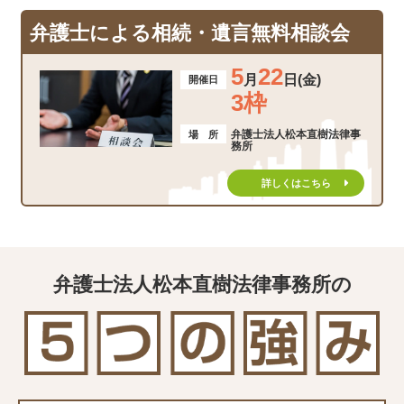
弁護士による相続・遺言無料相談会
5
22
月
日(金)
開催日
3枠
弁護士法人松本直樹法律事
場 所
務所
詳しくはこちら
弁護士法人松本直樹法律事務所の