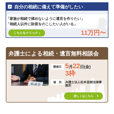
自分の相続に備えて準備がしたい
「家族が相続で揉めないように遺言を作りたい」
「相続人以外に財産をのこしたい人がいる」
11万円〜
こちらをクリック
弁護士による相続・遺言無料相談会
5
22
月
日(金)
開催日
3枠
弁護士法人松本直樹法律事
場 所
務所
詳しくはこちら