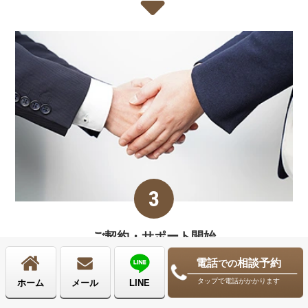
ご契約・サポート
開始
電話
相談予約
での
サポート内容、費用にご納得いただければ契約締結になり
ます。契約後は問題解決に向けて、サポートをさせていた
タップで電話がかかります
ホーム
メール
LINE
だきます。