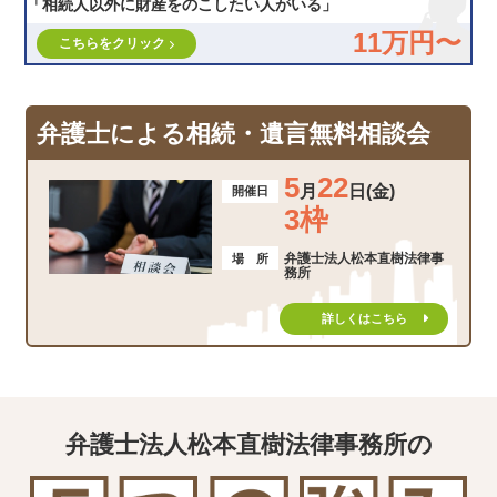
「相続人以外に財産をのこしたい人がいる」
11万円〜
こちらをクリック
弁護士による相続・遺言無料相談会
5
22
月
日(金)
開催日
3枠
弁護士法人松本直樹法律事
場 所
務所
詳しくはこちら
弁護士法人松本直樹法律事務所の