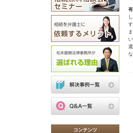
有
し
す
ま
い
遺
な
コンテンツ