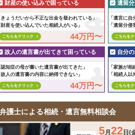
財産の使い込みで困っている
遺留分
「きょうだいから不正な出金を疑われている」
「遺言に自
「財産を使い込んでいた相続人がいる」
「遺留分侵
44万円〜
こちらをクリック
こちらをク
故人の遺言書が出てきて困っている
自分の
「認知症の母が書いた遺言書が出てきた」
「家族が相
「故人の遺言書の内容に納得できない」
「相続人以
44万円〜
こちらをクリック
こちらをク
弁護士による相続・遺言無料相談会
5
22
月
日(