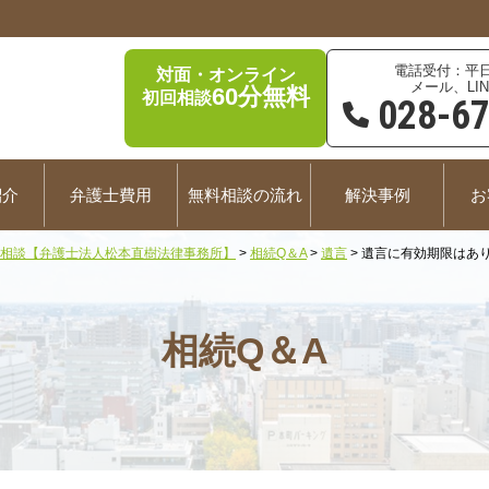
平日
対面・オンライン
メール、LIN
60分無料
初回相談
028-6
紹介
弁護士費用
無料相談の流れ
解決事例
お
相談【弁護士法人松本直樹法律事務所】
>
相続Q＆A
>
遺言
>
遺言に有効期限はあ
相続Q＆A