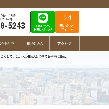
9時～18時
E24時間
78-5243
問い合わせ
LINEでの
フォーム
お問い合わせ
客様の声
相続Q＆A
アクセス
を全くしていなかった相続人との間でも平等に遺産分割されるのでしょうか？