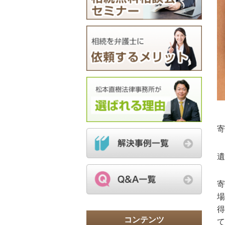
寄
遺
寄
場
得
コンテンツ
て