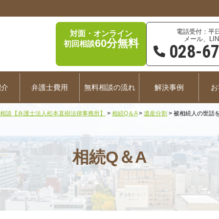
平日
対面・オンライン
メール、LIN
60分無料
初回相談
028-6
紹介
弁護士費用
無料相談の流れ
解決事例
お
相談【弁護士法人松本直樹法律事務所】
>
相続Q＆A
>
遺産分割
>
被相続人の世話
相続Q＆A