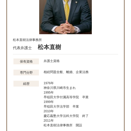
松本直樹法律事務所
松本直樹
代表弁護士
弁護士資格
保有資格
相続問題全般、離婚、企業法務
専門分野
1976年
経歴
神奈川県川崎市生まれ
1995年
早稲田大学付属高等学院 卒業
1999年
早稲田大学法学部 卒業
2010年
慶応義塾大学法科大学院 終了
2011年
松本直樹法律事務所 開設