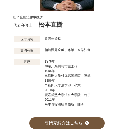
松本直樹法律事務所
松本直樹
代表弁護士
弁護士資格
保有資格
相続問題全般、離婚、企業法務
専門分野
1976年
経歴
神奈川県川崎市生まれ
1995年
早稲田大学付属高等学院 卒業
1999年
早稲田大学法学部 卒業
2010年
慶応義塾大学法科大学院 終了
2011年
松本直樹法律事務所 開設
専門家紹介はこちら