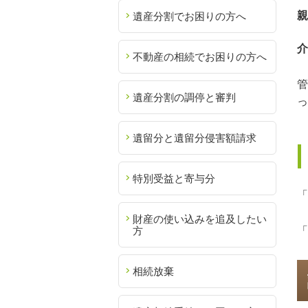
親
遺産分割でお困りの方へ
介
不動産の相続でお困りの方へ
管
遺産分割の調停と審判
っ
遺留分と遺留分侵害額請求
特別受益と寄与分
「
財産の使い込みを追及したい
方
「
相続放棄