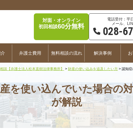
平日
対面・オンライン
メール、LIN
60分無料
初回相談
028-6
紹介
弁護士費用
無料相談の流れ
解決事例
お
相談【弁護士法人松本直樹法律事務所】
>
財産の使い込みを追及したい方
>
認知症
財産を使い込んでいた場合の対
が解説