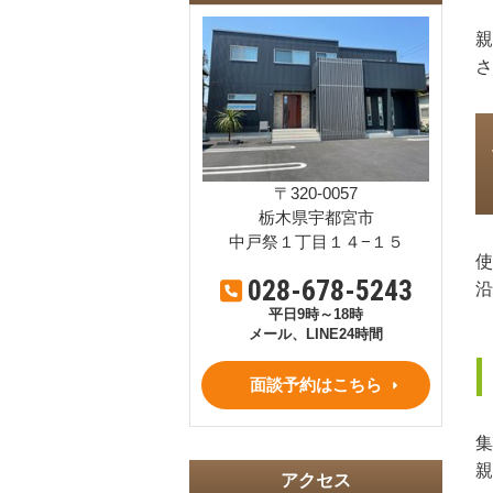
親
さ
〒320-0057
栃木県宇都宮市
中戸祭１丁目１４−１５
使
028-678-5243
沿
平日9時～18時
メール、LINE24時間
面談予約はこちら
集
親
アクセス