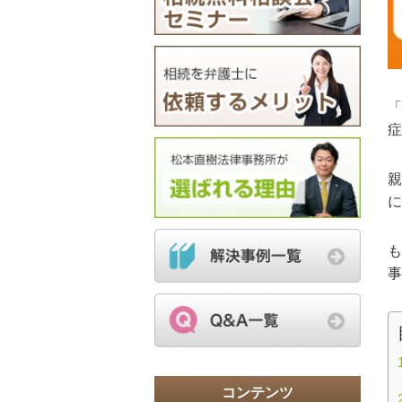
「
症
親
に
も
事
コンテンツ