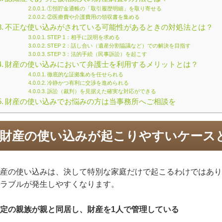
①預貯金通帳の「取引履歴明細」を取り寄せる
②医療費や介護費用の領収書を集める
不正な使い込みがされている可能性があるときの対処法とは？
STEP 1：相手に説明を求める
STEP 2：話し合い（遺産分割協議など）での解決を目指す
STEP 3：法的手続（民事訴訟）を起こす
財産の使い込みにおいて弁護士を利用するメリットとは？
徹底的な証拠集めを任せられる
冷静かつ有利に交渉を進められる
訴訟（裁判）を見据えた確実な対応ができる
財産の使い込みでお悩みの方は当事務所へご相談を
財産の使い込みが起こりやすいケース
産の使い込みは、決して特別な家庭だけで起こるわけではあり
ラブルが発生しやすくなります。
定の親族が親と同居し、財産を
1
人で管理している