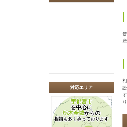
使
産
相
対応エリア
訟
す
宇都宮市
り
を中心に
栃木全域
からの
相談も多く承っております