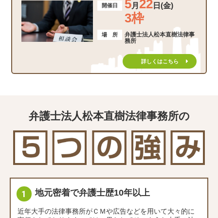
5
22
月
日(金)
開催日
3枠
弁護士法人松本直樹法律事
場 所
務所
詳しくはこちら
弁護士法人松本直樹法律事務所の
地元密着で弁護士歴10年以上
近年大手の法律事務所がＣＭや広告などを用いて大々的に