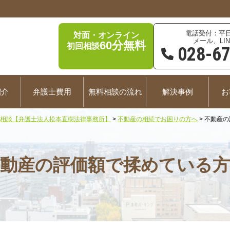
平日
対面・オンライン
メール、LIN
60分無料
初回相談
028-6
紹介
弁護士費用
無料相談の流れ
解決事例
お
相談【弁護士法人松本直樹法律事務所】
>
不動産の相続でお困りの方へ
>
不動産の
動産の評価額で揉めている