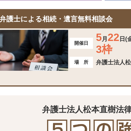
弁護士による相続・遺言無料相談会
5
22
月
日(
開催日
3枠
弁護士法人松
場 所
弁護士法人松本直樹法