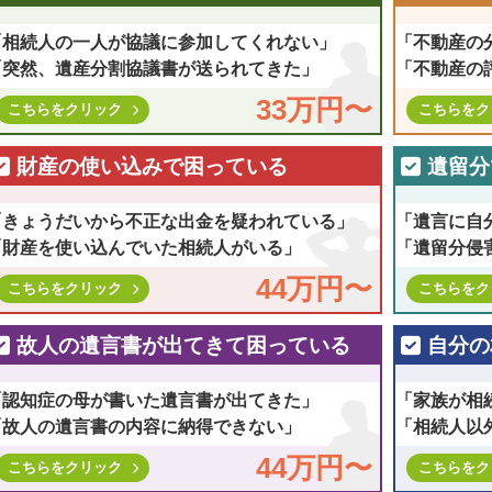
「相続人の一人が協議に参加してくれない」
「不動産の
「突然、遺産分割協議書が送られてきた」
「不動産の
33万円〜
こちらをクリック
こちらをク
財産の使い込みで困っている
遺留分
「きょうだいから不正な出金を疑われている」
「遺言に自
「財産を使い込んでいた相続人がいる」
「遺留分侵
44万円〜
こちらをクリック
こちらをク
故人の遺言書が出てきて困っている
自分の
「認知症の母が書いた遺言書が出てきた」
「家族が相
「故人の遺言書の内容に納得できない」
「相続人以
44万円〜
こちらをクリック
こちらをク