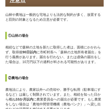
注意点
山林や農地は一般的な宅地よりも法的な制約が多く、放置する
と罰則の対象となるため注意が必要です。
①山林の場合
相続などで森林の土地を新たに取得した者は、面積にかかわら
ず、取得後
90
日以内
に市町村長へ「森林の土地所有者届出」を
行う義務があります。届出を行わない、または虚偽の届出をし
た場合は、
10
万円以下の過料が科される可能性があります。
②農地の場合
農地法により、農家以外への売却や、勝手な転用（駐車場にす
るなど）は厳しく制限されています。また、相続を知った日か
ら概ね
10
か月以内
に農業委員会への届出が必要です。もし農業
をしない場合は「農地中間管理機構（農地バンク）」へ貸し出