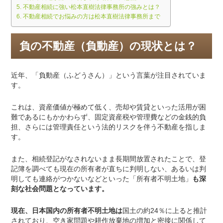
不動産相続に強い松本直樹法律事務所の強みとは？
不動産相続でお悩みの方は松本直樹法律事務所まで
負の不動産（負動産）の現状とは？
近年、「負動産（ふどうさん）」という言葉が注目されていま
す。
これは、資産価値が極めて低く、売却や賃貸といった活用が困
難であるにもかかわらず、固定資産税や管理費などの金銭的負
担、さらには管理責任という法的リスクを伴う不動産を指しま
す。
また、相続登記がなされないまま長期間放置されたことで、登
記簿を調べても現在の所有者が直ちに判明しない、あるいは判
明しても連絡がつかないなどといった「所有者不明土地」
も深
刻な社会問題となっています。
現在、日本国内の所有者不明土地は
国土の約
24
％に上ると推計
されており、空き家問題や耕作放棄地の増加と密接に関係して