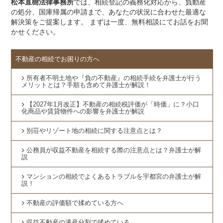
松本直樹法律事務所
では、相続登記の義務化対応から、負動産
の処分、国庫帰属の申請まで、あなたの状況に合わせた最適な
解決策をご提案します。 まずは一度、無料相談にてお話をお聞
かせください。
不動産の相続でお困りの方へ
所有者不明土地や『負の不動産』の相続手続を弁護士が行う
メリットとは？手順も含めて弁護士が解説！
【2027年1月改正】不動産の相続税評価が「時価」に？小口
化商品や賃貸物件への影響を弁護士が解説
別荘やリゾート地の相続に関する注意点とは？
公務員が収益不動産を相続する際の注意点とは？弁護士が解
説
マンションの相続でよくあるトラブルを宇都宮の弁護士が解
説！
不動産の評価額で揉めている方へ
収益不動産の遺産分割で揉めている